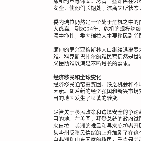
嫩和约旦等邻国。尽管一些难民在20
安全，使他们长期处于流离失所状态
委内瑞拉仍然是一个处于危机之中的国
人逃离。到2024年，危机的规模继
溃中挣扎，委内瑞拉人主要移民到邻
缅甸的罗兴亚穆斯林人口继续逃离暴
难。科克斯巴扎尔的难民营仍然是世
义援助难以满足不断增长的需求。
经济移民和全球变化
经济移民通常由贫困、缺乏机会和不
因素。随着新的经济强国和新兴市场对
目的地国发生了显著的转变。
尽管关于移民政策和边境安全的争论
目的地。在美国，拜登总统的政府试
来自拉丁美洲的难民和寻求庇护者开
某些州反移民情绪的上升加剧了在这
自非洲和中东国家的移民，重点是劳