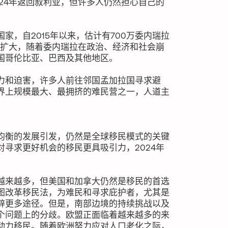
24年返回叙利亚，但许多人仍然担心自己的
。
家，自2015年以来，估计有700万委内瑞拉
续扩大，随着委内瑞拉在政治、经济和社会崩
国哥伦比亚、巴西及其他地区。
力和迫害，许多人前往邻国孟加拉国寻求避
界上规模最大、最拥挤的难民营之一，人道主
均衡的发展引发，仍然是全球移民模式的关键
寻求更好机会的移民更具吸引力，2024年
越来越多，但美国和加拿大仍然是移民的首选
图改革移民法，为难民和寻求庇护者，尤其是
辟更多途径。但是，南部边境的持续挑战以及
个问题上的分歧。欧盟正面临着越来越多的来
动力移民。随着欧洲努力应对人口老化之际，